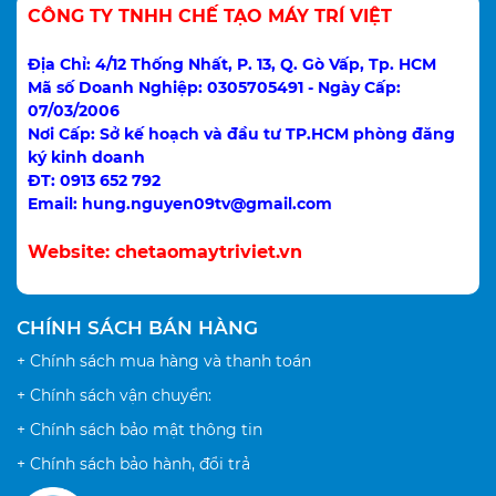
CÔNG TY TNHH CHẾ TẠO MÁY TRÍ VIỆT
Địa Chỉ: 4/12 Thống Nhất, P. 13, Q. Gò Vấp, Tp. HCM
Mã số Doanh Nghiệp: 0305705491 - Ngày Cấp:
07/03/2006
Nơi Cấp: Sở kế hoạch và đầu tư TP.HCM phòng đăng
ký kinh doanh
ĐT: 0913 652 792
Email: hung.nguyen09tv@gmail.com
Website:
chetaomaytriviet.vn
CHÍNH SÁCH BÁN HÀNG
+ Chính sách mua hàng và thanh toán
+ Chính sách vận chuyển:
+ Chính sách bảo mật thông tin
+ Chính sách bảo hành, đổi trả